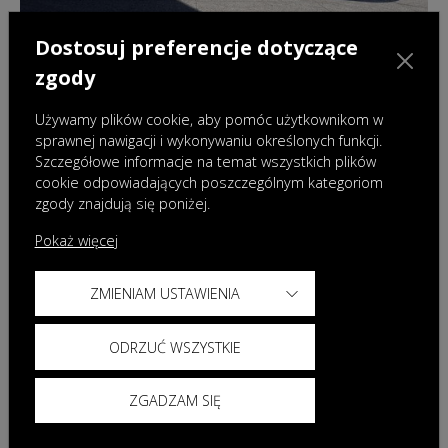
Dostosuj preferencje dotyczące
28.07.2026
|
Aktualności
zgody
Nowa OMODA 9 Super Hybrid Exclusive
Black – flagowy model w ekskluzywnej
Używamy plików cookie, aby pomóc użytkownikom w
odsłonie
sprawnej nawigacji i wykonywaniu określonych funkcji.
Szczegółowe informacje na temat wszystkich plików
cookie odpowiadających poszczególnym kategoriom
zgody znajdują się poniżej.
Pokaż więcej
ZMIENIAM USTAWIENIA
ODRZUĆ WSZYSTKIE
ZGADZAM SIĘ