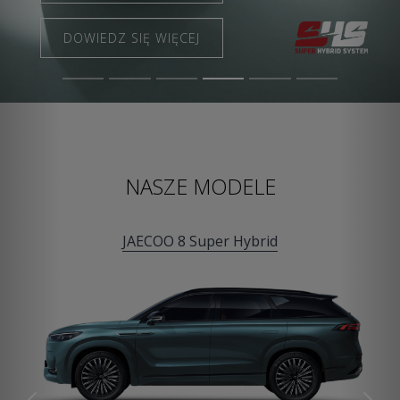
DOWIEDZ SIĘ WIĘCEJ
DOWIEDZ SIĘ WIĘCEJ
NASZE MODELE
JAECOO 8 Super Hybrid